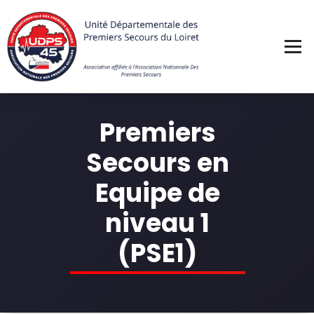
Skip
to
content
Premiers
Secours en
Equipe de
niveau 1
(PSE1)